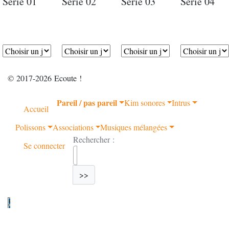
Série 01
Série 02
Série 03
Série 04
© 2017-2026 Ecoute !
Pareil / pas pareil
Kim sonores
Intrus
Accueil
Polissons
Associations
Musiques mélangées
Rechercher :
Se connecter
>>