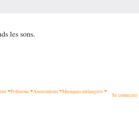
nds les sons.
trus
Polissons
Associations
Musiques mélangées
Se connecter