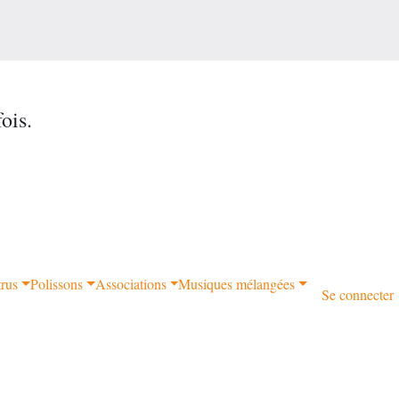
ois.
trus
Polissons
Associations
Musiques mélangées
Se connecter