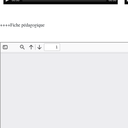
00:00
00:00
++++Fiche pédagogique